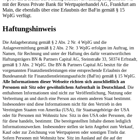
mit der Reuss Private Bank für Wertpapierhandel AG, Frankfurt am
Main, die ebenfalls über eine Erlaubnis der BaFin gemäß § 15
WpIG verfügt.
Haftungshinweis
Die Anlageberatung gemäß § 2 Abs. 2 Nr. 4 WpIG und die
Anlagevermittlung gemäß § 2 Abs. 2 Nr. 3 WpIG erfolgen im Auftrag, im
Namen, für Rechnung und unter der Haftung des dafür verantwortlichen
Haftungsträgers BN & Partners Capital AG, Steinstraße 33, 50374 Erftstadt,
gemäß § 3 Abs. 2 WpIG. Die BN & Partners Capital AG besitzt für die
vorgenannten Finanzdienstleistungen eine entsprechende Erlaubnis der
Bundesanstalt für Finanzdienstleistungsaufsicht (BaFin) gemäß § 15 WpIG.
Alle Informationen dieser Webseite richten sich ausschließlich an
Personen mit Sitz oder gewöhnlichem Aufenthalt in Deutschland.
Die
enthaltenen Informationen sind nicht zur Veröffentlichung, Nutzung oder
Verbreitung an und durch eine Person aus einem anderen Staat bestimmt.
Insbesondere sind diese Informationen nicht für den Vertrieb in den
Vereinigten Staaten von Amerika (USA), für Staatsangehörige der USA
oder für Personen mit Wohnsitz bzw. Sitz in den USA oder Personen, die
für diese handeln, bestimmt. Die bereitgestellten Inhalte dienen lediglich
Informationszwecken. Insbesondere stellen sie kein Angebot zum Verkauf,
Kauf oder zur Zeichnung von Wertpapieren oder sonstigen Titeln dar.
Sofern Personen mit Wohnsitz bzw. Sitz im Ausland auf die auf der