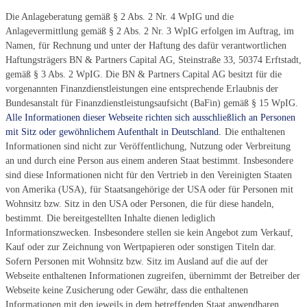
Die Anlageberatung gemäß § 2 Abs. 2 Nr. 4 WpIG und die
Anlagevermittlung gemäß § 2 Abs. 2 Nr. 3 WpIG erfolgen im Auftrag, im
Namen, für Rechnung und unter der Haftung des dafür verantwortlichen
Haftungsträgers BN & Partners Capital AG, Steinstraße 33, 50374 Erftstadt,
gemäß § 3 Abs. 2 WpIG. Die BN & Partners Capital AG besitzt für die
vorgenannten Finanzdienstleistungen eine entsprechende Erlaubnis der
Bundesanstalt für Finanzdienstleistungsaufsicht (BaFin) gemäß § 15 WpIG.
Alle Informationen dieser Webseite richten sich ausschließlich an Personen
mit Sitz oder gewöhnlichem Aufenthalt in Deutschland.
Die enthaltenen
Informationen sind nicht zur Veröffentlichung, Nutzung oder Verbreitung
an und durch eine Person aus einem anderen Staat bestimmt. Insbesondere
sind diese Informationen nicht für den Vertrieb in den Vereinigten Staaten
von Amerika (USA), für Staatsangehörige der USA oder für Personen mit
Wohnsitz bzw. Sitz in den USA oder Personen, die für diese handeln,
bestimmt. Die bereitgestellten Inhalte dienen lediglich
Informationszwecken. Insbesondere stellen sie kein Angebot zum Verkauf,
Kauf oder zur Zeichnung von Wertpapieren oder sonstigen Titeln dar.
Sofern Personen mit Wohnsitz bzw. Sitz im Ausland auf die auf der
Webseite enthaltenen Informationen zugreifen, übernimmt der Betreiber der
Webseite keine Zusicherung oder Gewähr, dass die enthaltenen
Informationen mit den jeweils in dem betreffenden Staat anwendbaren