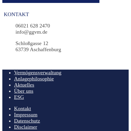
FSP_HI_DE000A2PF094_retail_2020_04_30
Beitragsnavigation
KONTAKT
06021 628 2470
info@ggvm.de
Schloßgasse 12
63739 Aschaffenburg
Vermögensverwaltung
Anlagephilosophie
Aktuelles
Über uns
ESG
Kontakt
Impressum
Datenschutz
Disclaimer