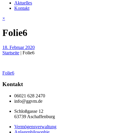
Aktuelles
Kontakt
×
Folie6
18. Februar 2020
Startseite
|
Folie6
Beitragsnavigation
Folie6
Kontakt
06021 628 2470
info@ggvm.de
Schloßgasse 12
63739 Aschaffenburg
Vermögensverwaltung
Anlagephilosophie