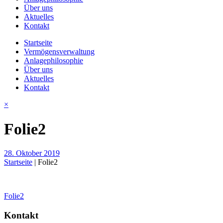
Über uns
Aktuelles
Kontakt
Startseite
Vermögensverwaltung
Anlagephilosophie
Über uns
Aktuelles
Kontakt
×
Folie2
28. Oktober 2019
Startseite
|
Folie2
Beitragsnavigation
Folie2
Kontakt