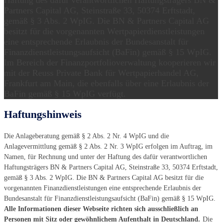
Haftung des dafür verantwortlichen Haftungsträgers BN &
Partners Capital AG, Steinstraße 33, 50374 Erftstadt,
gemäß § 3 Abs. 2 WpIG. Die BN & Partners Capital AG
besitzt für die vorgenannten Wertpapierdienstleistungen
eine entsprechende Erlaubnis der Bundesanstalt für
Finanzdienstleistungsaufsicht (BaFin) gemäß § 15 WpIG.
Im Bereich der Finanzportfolioverwaltung kooperieren wir
mit der Reuss Private Bank für Wertpapierhandel AG,
Frankfurt am Main, die ebenfalls über eine Erlaubnis der
BaFin gemäß § 15 WpIG verfügt.
Haftungshinweis
Die Anlageberatung gemäß § 2 Abs. 2 Nr. 4 WpIG und die
Anlagevermittlung gemäß § 2 Abs. 2 Nr. 3 WpIG erfolgen im Auftrag, im
Namen, für Rechnung und unter der Haftung des dafür verantwortlichen
Haftungsträgers BN & Partners Capital AG, Steinstraße 33, 50374 Erftstadt,
gemäß § 3 Abs. 2 WpIG. Die BN & Partners Capital AG besitzt für die
vorgenannten Finanzdienstleistungen eine entsprechende Erlaubnis der
Bundesanstalt für Finanzdienstleistungsaufsicht (BaFin) gemäß § 15 WpIG.
Alle Informationen dieser Webseite richten sich ausschließlich an
Personen mit Sitz oder gewöhnlichem Aufenthalt in Deutschland.
Die