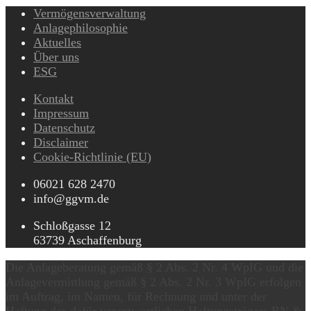
Vermögensverwaltung
Anlagephilosophie
Aktuelles
Über uns
ESG
Kontakt
Impressum
Datenschutz
Disclaimer
Cookie-Richtlinie (EU)
06021 628 2470
info@ggvm.de
Schloßgasse 12
63739 Aschaffenburg
Die Anlageberatung gemäß § 2 Abs. 2 Nr. 4 WpIG und die
Anlagevermittlung gemäß § 2 Abs. 2 Nr. 3 WpIG erfolgen
im Auftrag, im Namen, für Rechnung und unter der