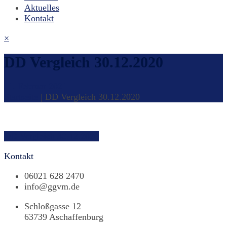
Aktuelles
Kontakt
×
DD Vergleich 30.12.2020
11. Februar 2021
Startseite
|
DD Vergleich 30.12.2020
Beitragsnavigation
DD Vergleich 30.12.2020
Kontakt
06021 628 2470
info@ggvm.de
Schloßgasse 12
63739 Aschaffenburg